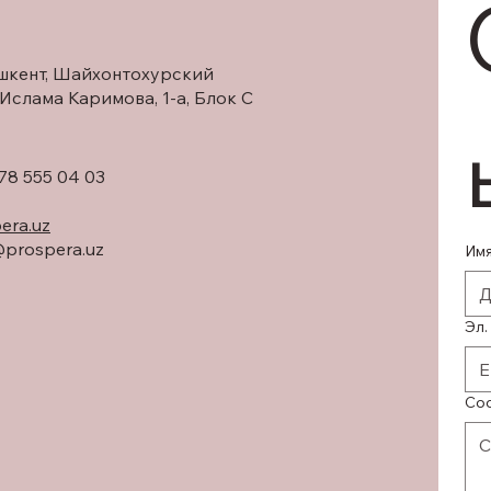
одной из самых
обсуждаемых
экономических реформ.
ашкент, Шайхонтохурский
Управляющий партнер
инвестиционного фонда
 Ислама Каримова, 1-а, Блок С
недвижимости Prospera
Capital — Дониёр
Исламов рассказал,
 78 555 04 03
какие последствия ждут
рынок и почему
era.uz
экспертное...
@prospera.uz
Им
Эл.
Со