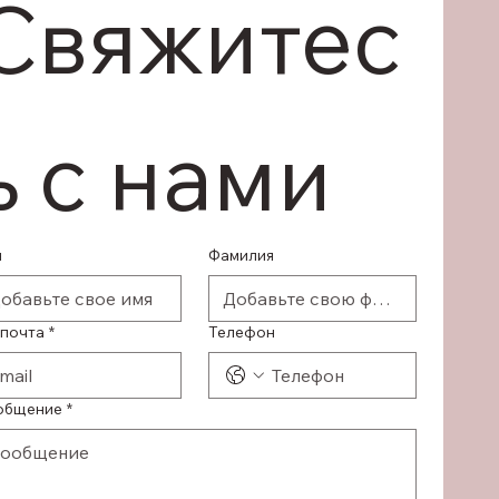
Свяжитес
ь с нами
я
Фамилия
 почта
*
Телефон
общение
*