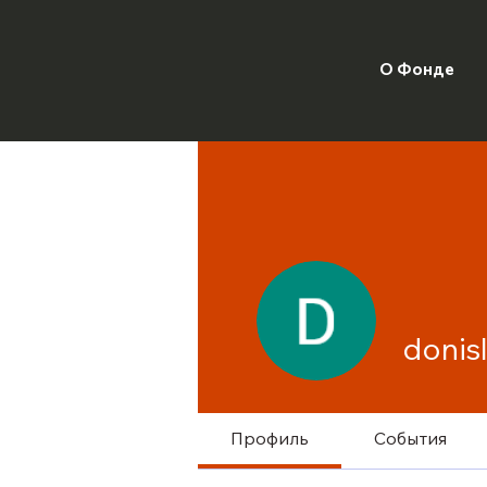
О Фонде
donis
Профиль
События