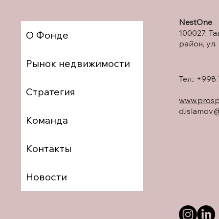
которую государство
гарантированно
NestOne
возвращает вкладчикам
100027, Т
в случае банкротства
О Фонде
банка, составляет 200
район, ул.
млн сумов. Если вклад
Рынок недвижимости
превышает этот лимит,
оставшуюся сумму
Тел.: +998
можно будет вернуть
Стратегия
только через суд —...
www.prosp
d.islamov
Команда
Контакты
Новости